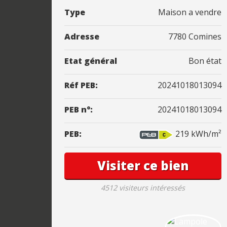
Type
Maison a vendre
Adresse
7780 Comines
Etat général
Bon état
Réf PEB:
20241018013094
PEB n°:
20241018013094
PEB:
219 kWh/m²
Visiter ce bien
4512 visiteurs intéressés