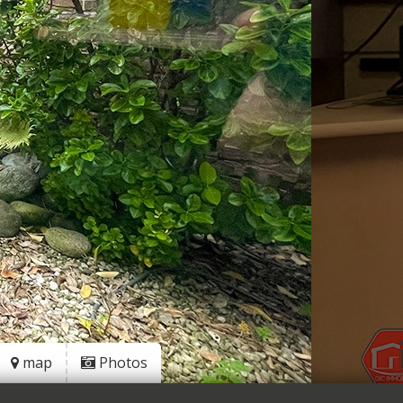
map
Photos