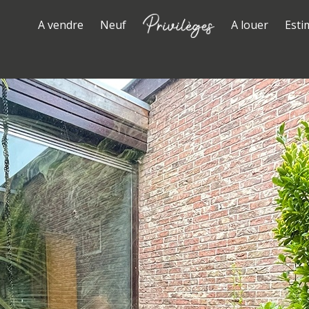
A vendre
Neuf
A louer
Esti