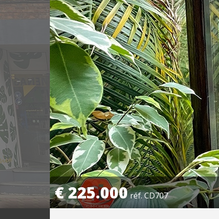
€ 225.000
réf. CD707